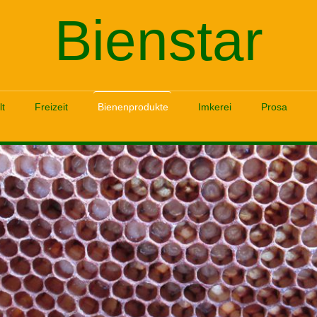
Bienstar
t
Freizeit
Bienenprodukte
Imkerei
Prosa