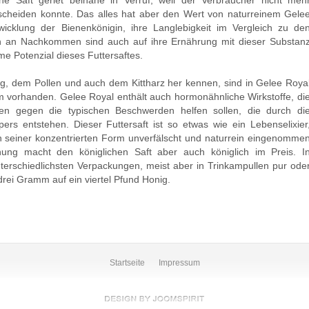
he Saft geriet beinahe in Verruf, weil der Verbraucher nicht meh
cheiden konnte. Das alles hat aber den Wert von naturreinem Gele
wicklung der Bienenkönigin, ihre Langlebigkeit im Vergleich zu de
on an Nachkommen sind auch auf ihre Ernährung mit dieser Substan
me Potenzial dieses Futtersaftes.
ig, dem Pollen und auch dem Kittharz her kennen, sind in Gelee Roya
m vorhanden. Gelee Royal enthält auch hormonähnliche Wirkstoffe, di
n gegen die typischen Beschwerden helfen sollen, die durch di
rs entstehen. Dieser Futtersaft ist so etwas wie ein Lebenselixier
n seiner konzentrierten Form unverfälscht und naturrein eingenomme
g macht den königlichen Saft aber auch königlich im Preis. I
erschiedlichsten Verpackungen, meist aber in Trinkampullen pur ode
drei Gramm auf ein viertel Pfund Honig.
Startseite
Impressum