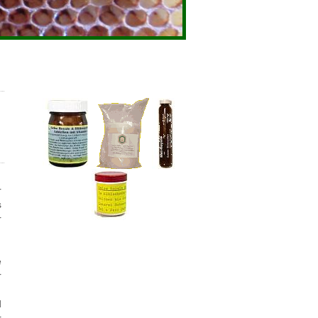
r
s
r
e
r
d