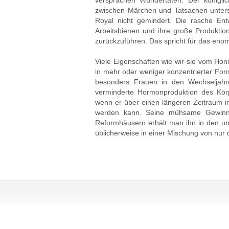
versprachen Wundertaten. Der königlic
zwischen Märchen und Tatsachen unters
Royal nicht gemindert. Die rasche Ent
Arbeitsbienen und ihre große Produkti
zurückzuführen. Das spricht für das enor
Viele Eigenschaften wie wir sie vom Hon
in mehr oder weniger konzentrierter For
besonders Frauen in den Wechseljahre
verminderte Hormonproduktion des Körpe
wenn er über einen längeren Zeitraum i
werden kann. Seine mühsame Gewinnun
Reformhäusern erhält man ihn in den unt
üblicherweise in einer Mischung von nur 